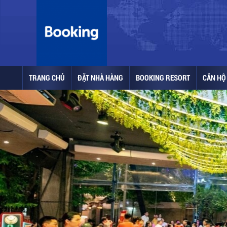
TRANG CHỦ
ĐẶT NHÀ HÀNG
BOOKING RESORT
CĂN HỘ 
LALALAND HỒ CON RÙA Q3
Booking ngay để được trải
nghiệm ẩm thực đỉnh cao, cùng
với âm thanh sống động và
những vũ điệu đặc sắc.