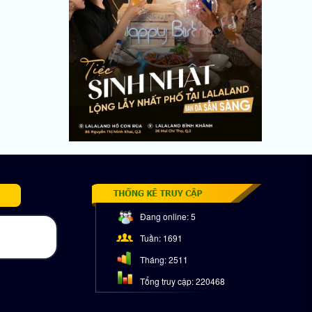
Đang online:
5
Tuần:
1691
Tháng:
2511
Tổng truy cập:
220468