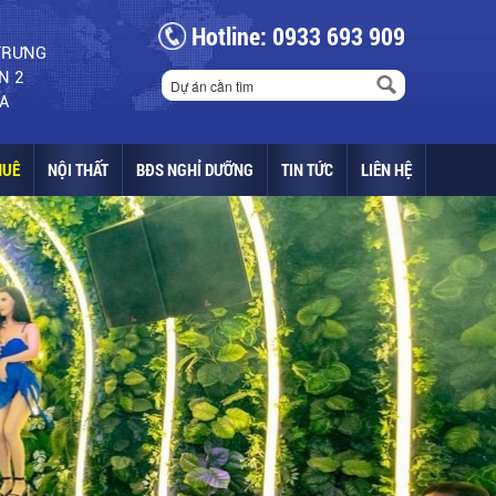
Hotline: 0933 693 909
 TRƯNG
N 2
A
HUÊ
NỘI THẤT
BĐS NGHỈ DƯỠNG
TIN TỨC
LIÊN HỆ