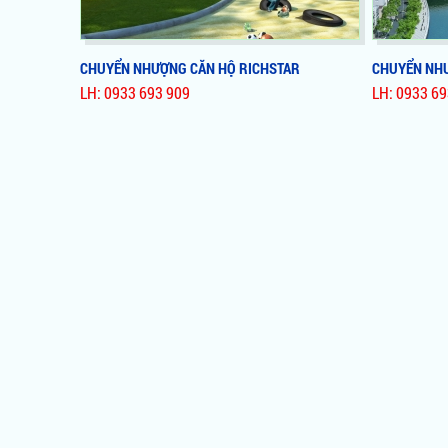
CHUYỂN NHƯỢNG CĂN HỘ RICHSTAR
CHUYỂN NHƯ
LH: 0933 693 909
LH: 0933 69
CHUYỂN NHƯỢNG CĂN HỘ RICHSTAR
CHUYỂN NH
Ký gửi chuyển nhượng cho thuê Bất
Động Sản