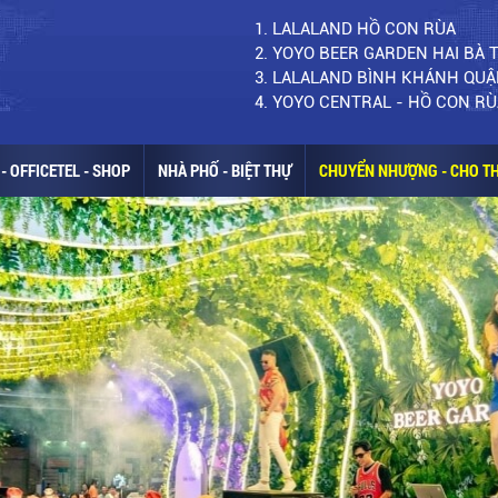
1. LALALAND HỒ CON RÙA
2. YOYO BEER GARDEN HAI BÀ
3. LALALAND BÌNH KHÁNH QUẬ
4. YOYO CENTRAL - HỒ CON RÙ
- OFFICETEL - SHOP
NHÀ PHỐ - BIỆT THỰ
CHUYỂN NHƯỢNG - CHO T