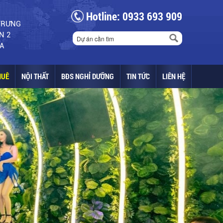
Hotline: 0933 693 909
 TRƯNG
N 2
A
HUÊ
NỘI THẤT
BĐS NGHỈ DƯỠNG
TIN TỨC
LIÊN HỆ