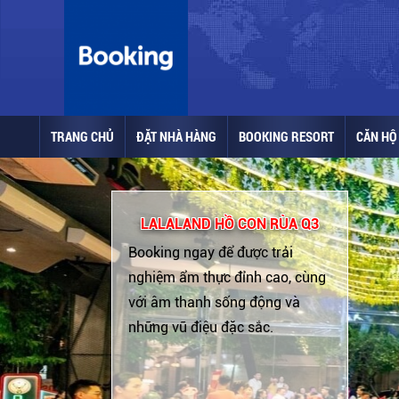
TRANG CHỦ
ĐẶT NHÀ HÀNG
BOOKING RESORT
CĂN HỘ 
LALALAND HỒ CON RÙA Q3
Booking ngay để được trải
nghiệm ẩm thực đỉnh cao, cùng
với âm thanh sống động và
những vũ điệu đặc sắc.