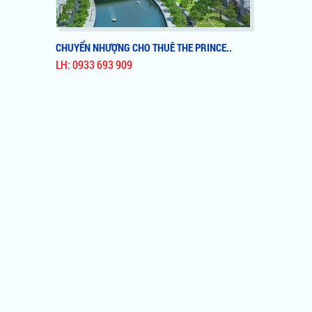
CHUYỂN NHƯỢNG CHO THUÊ THE PRINCE..
LH: 0933 693 909
CHUYỂN NHƯỢNG CHO THUÊ THE PRINCE..