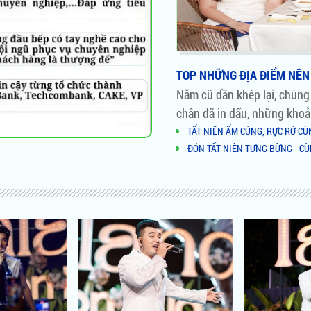
TOP NHỮNG ĐỊA ĐIỂM NÊN 
Năm cũ dần khép lại, chúng
chân đã in dấu, những khoả
TẤT NIÊN ẤM CÚNG, RỰC RỠ C
ĐÓN TẤT NIÊN TƯNG BỪNG - C
NHỮNG LÝ DO NÊN CHỌN TỔ HỢ
AI ĐỨNG SAU TỔ HỢP ĂN UỐNG 
HỒ BƠI ĐỘC NHẤT VÔ NHỊ TẠI 
NOVALAND VINH DANH TẠI VI
CĂN HỘ HẠNG SANG - ĐIỂM SÁ
NOVALAND HỢP TÁC CHIẾN LƯỢ
GREG NORMAN
Novaland và những cái bắt tay T
Thiết kế nổi bật của căn hộ tri