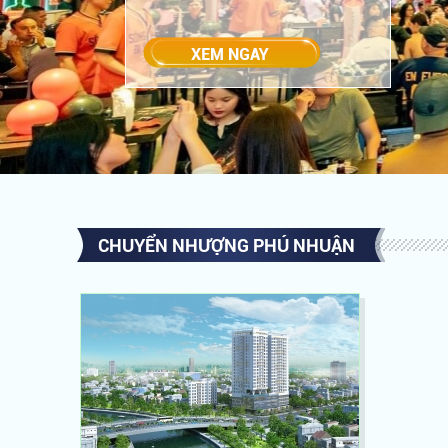
CHUYỂN NHƯỢNG PHÚ NHUẬN