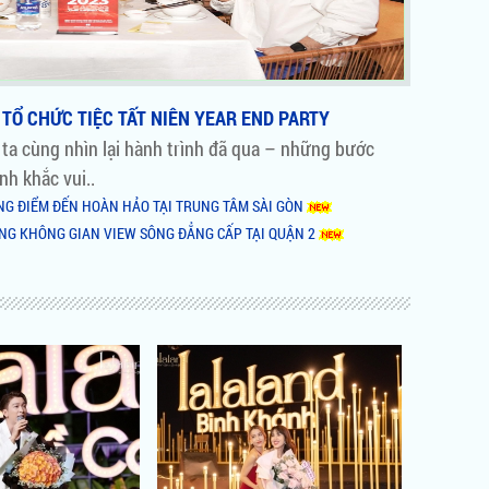
TỔ CHỨC TIỆC TẤT NIÊN YEAR END PARTY
 ta cùng nhìn lại hành trình đã qua – những bước
nh khắc vui..
ÙNG ĐIỂM ĐẾN HOÀN HẢO TẠI TRUNG TÂM SÀI GÒN
ÙNG KHÔNG GIAN VIEW SÔNG ĐẲNG CẤP TẠI QUẬN 2
P ẨM THỰC BÌNH KHÁNH BY NIGHT LÀM NƠI TỔ CHỨC TIỆC
GIẢI TRÍ XUẤT HIỆN RẦM RỘ TẠI SÀI GÒN
NOVAHILLS MŨI NÉ RESORT & VILLAS
ETNAM HR AWARDS 2018
NG NỔI BẬT CỦA QUẬN 1
C CÙNG MINOR HOTELS & NHÀ THIẾT KẾ SÂN GOLF LỪNG DANH
riệu đô tại Diễn đàn Cấp cao
ệu đô The Grand Manhattan