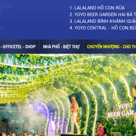
1. LALALAND HỒ CON RÙA
2. YOYO BEER GARDEN HAI BÀ
3. LALALAND BÌNH KHÁNH QUẬ
4. YOYO CENTRAL - HỒ CON RÙ
- OFFICETEL - SHOP
NHÀ PHỐ - BIỆT THỰ
CHUYỂN NHƯỢNG - CHO T