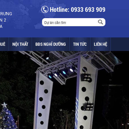
Hotline: 0933 693 909
 TRƯNG
N 2
A
HUÊ
NỘI THẤT
BĐS NGHỈ DƯỠNG
TIN TỨC
LIÊN HỆ