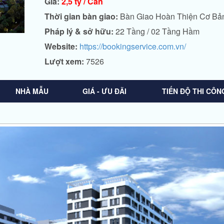
Giá:
2,5 tỷ / Căn
Thời gian bàn giao:
Bàn Giao Hoàn Thiện Cơ Bả
Pháp lý & sở hữu:
22 Tầng / 02 Tầng Hầm
Website:
https://bookingservice.com.vn/
Lượt xem:
7526
NHÀ MẪU
GIÁ - ƯU ĐÃI
TIẾN ĐỘ THI CÔN