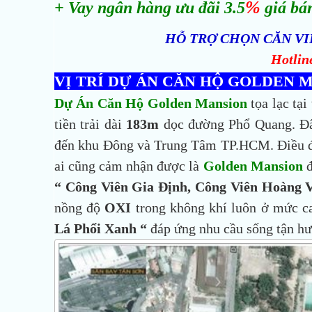
%
+ Vay ngân hàng ưu đãi 3.5
giá bá
HỖ TRỢ CHỌN CĂN VIE
Hotlin
VỊ TRÍ DỰ ÁN CĂN HỘ GOLDEN
Dự Án Căn Hộ Golden Mansion
tọa lạc tại 
tiền trải dài
183m
dọc đường Phổ Quang. Đây
đến khu Đông và Trung Tâm TP.HCM. Điều đặ
ai cũng cảm nhận được là
Golden Mansion
đ
“ Công Viên Gia Định, Công Viên Hoàng
nồng độ
OXI
trong không khí luôn ở mức ca
Lá Phổi Xanh “
đáp ứng nhu cầu sống tận hưở