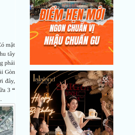
Có mặt
hu tây
g phải
ài Gòn
i đây,
iữa 3
“
.