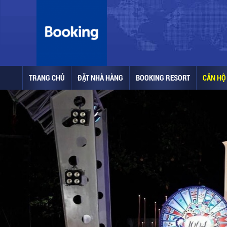
TRANG CHỦ
ĐẶT NHÀ HÀNG
BOOKING RESORT
CĂN HỘ 
YOYO CENTRAL HỒ CON RÙA 1
Booking ngay để được trải
nghiệm ẩm thực siêu đặc sắc,
cùng với âm thanh sống động
và những vũ điệu độc đáo có 1
0 2