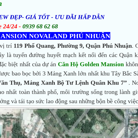
n
W ĐẸP- GIÁ TỐT - ƯU ĐÃI HẤP DẪN
e 24/24 -
0939 68 62 68
 MANSION NOVALAND PHÚ NHUẬN
vị trí
119 Phổ Quang, Phường 9, Quận Phú Nhuận
. 
 là tuyến đường huyết mạch kết nối đến các Quận k
c biệt nhất của dự án
Căn Hộ Golden Mansion
khôn
ược bao bọc bởi 3 Mảng Xanh lớn nhất khu Tây Bắc S
 Văn Thụ, Mảng Xanh Bộ Tư Lệnh Quân Khu 7”
. Nơ
o nhất toàn thành phố, môi trường sống trong lành g
ng và tái tạo sức lao động sau những bộn bề công việc