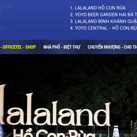
1. LALALAND HỒ CON RÙA
2. YOYO BEER GARDEN HAI BÀ
3. LALALAND BÌNH KHÁNH QUẬ
4. YOYO CENTRAL - HỒ CON RÙ
- OFFICETEL - SHOP
NHÀ PHỐ - BIỆT THỰ
CHUYỂN NHƯỢNG - CHO T