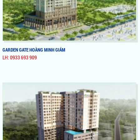
GARDEN GATE HOÀNG MINH GIÁM
LH: 0933 693 909
GARDEN GATE HOÀNG MINH GIÁM
Dự Án Căn Hộ, Officetel Garden Gate Novaland Phú Nhuận, Có
Vị Trí Mặt Tiền Hoàng Minh Giám Siêu Đẹp, View Trực Diện
Công Viên Gia Định, Sổ Hồng Vĩnh Viễn, An Tâm Đầu Tư Sinh
Lời Và Là Nơi Lý Tưởng Để Định Cư Lâu Dài, Giá Gốc Chủ Đầu
Tư.