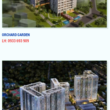
ORCHARD GARDEN
LH: 0933 693 909
ORCHARD GARDEN
Dự Án Căn Hộ, Officetel Orchard Garden Có Vị Trí Siêu Đẹp
Mặt Tiền Đường Hồng Hà, View Về Công Viên Gia Định, Liền
Kề Sân Bay, Cơ Hội Đầu Tư Sinh Lời Cực Cao, Nâng Tầm Chất
Lượng Sống Với Đầy Đủ Tiện Ích Nội Khu Đẳng Cấp Nhất Khu
Vực Sân Bay .