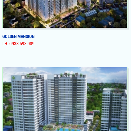
GOLDEN MANSION
LH: 0933 693 909
GOLDEN MANSION
Dự Án Căn Hộ, Nhà Phố Golden Mansion Novaland Phú
Nhuận, Nằm Ngay Mặt Tiền Phố Quang, Liền Kề Sân Bay, Vị
Trí Vàng Hướng View Siêu Đẹp Về Công Viên Gia Định, Hạ
Tầng Cơ Sở Khu Vực Hoàn Hảo, Chiết Khẩu 14%, Thanh Toán
1%/ Tháng, Giá Chỉ 32tr/m², Giao Nhà Hoàn Thiện