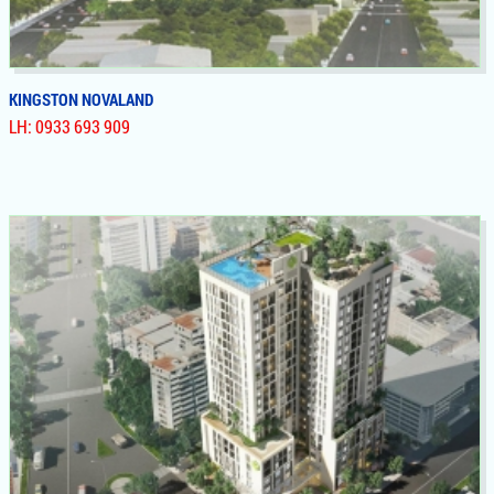
KINGSTON NOVALAND
LH: 0933 693 909
KINGSTON NOVALAND
Dự Án Căn Hộ, Officetel Kingston Novaland Phú Nhuận. Vị Trí
Vàng Hiếm Có Bậc Nhất Sài Gòn, Giữa 2 Mặt Tiền Nguyễn Văn
Trổi & Hoàng Văn Thụ, View Thẳng Công Viên Hoàng Văn Thụ,
Giá Cả Cạnh Tranh, Có Tính Thanh Khoản Cao, Đảm Bảo Hiệu
Suất Đầu Tư Hiệu Quả, Sinh Lời Cao