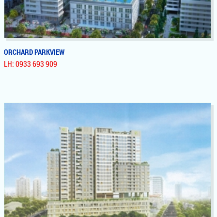
ORCHARD PARKVIEW
LH: 0933 693 909
ORCHARD PARKVIEW
Dự Án Căn Hộ, Officetel Orchard Parkview Novaland Phú
Nhuận, Sở Hữu Vị Trí Vàng Nhìn Toàn Bộ Công Viên Gia Định
5,8 Ha, Liền Kề Sân Bay, Giao Thương Thuận Lợi Vì Nằm Giáp
Ranh Tân Bình, Phú Nhuận, Gò Vấp. Đầu Tư Sinh Lợi Cực
Cao, Giá Chỉ 1,8 Tỷ/ Căn, Chiết Khấu Lên Đến 16% ,