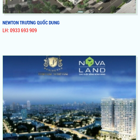
NEWTON TRƯƠNG QUỐC DUNG
LH: 0933 693 909
NEWTON TRƯƠNG QUỐC DUNG
Dự Án Newton, Novaland Phú Nhuận Với Vị Trí Vàng Mặt Tiền
Nguyễn Trọng Tuyển Là Căn Hộ Gần Sân Bay, Với Đầy Đủ Các
Loại Hình Căn Hộ, Officetel Và Tiện Ích Đẳng Cấp, Giá Trị Sinh
Lời Cao Không Tưởng, Bàn Giao Căn Hộ Hoàn Thiện Cơ Bản,
Cơ Hội An Sinh Vô Cùng Hấp Dẫn