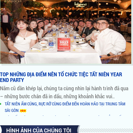
TOP NHỮNG ĐỊA ĐIỂM NÊN TỔ CHỨC TIỆC TẤT NIÊN YEAR
END PARTY
Năm cũ dần khép lại, chúng ta cùng nhìn lại hành trình đã qua
– những bước chân đã in dấu, những khoảnh khắc vui..
TẤT NIÊN ẤM CÚNG, RỰC RỠ CÙNG ĐIỂM ĐẾN HOÀN HẢO TẠI TRUNG TÂM
SÀI GÒN
ĐÓN TẤT NIÊN TƯNG BỪNG - CÙNG KHÔNG GIAN VIEW SÔNG ĐẲNG CẤP TẠI
QUẬN 2
HÌNH ẢNH CỦA CHÚNG TÔI
NHỮNG LÝ DO NÊN CHỌN TỔ HỢP ẨM THỰC BÌNH KHÁNH BY NIGHT LÀM