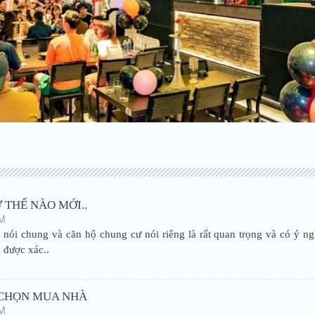
THẾ NÀO MỚI..
PM
nói chung và căn hộ chung cư nói riêng là rất quan trọng và có ý ng
 được xác..
 CHỌN MUA NHÀ
PM