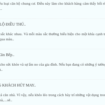
iều loại căn hộ chung cư. Điều này làm cho khách hàng cảm thấy bối rố
..
Ộ ĐIỀU THÚ..
 sắc khác nhau. Và mỗi màu sắc thường biểu hiện cho một khía cạnh t
 qua màu..
Căn Bếp..
 cho sức khỏe và sự ấm no của gia đình. Nếu bạn đang có những ý tưởn
..
 KHÁCH HÚT MAY..
ả căn nhà. Vì vậy, nếu khéo léo trong cách bày trí những vật dụng tr
nhà,…sẽ..