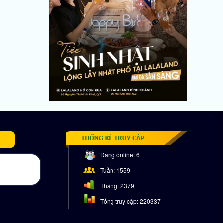
Đang online:
6
Tuần:
1559
Tháng:
2379
Tổng truy cập:
220337