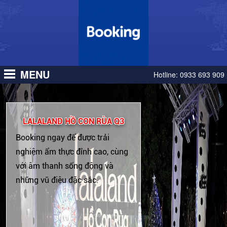
MENU
Hotline:
0933 693 909
YOYO CENTRAL HỒ CON RÙA 1
Booking ngay để được trải
nghiệm ẩm thực siêu đặc sắc,
cùng với âm thanh sống động
và những vũ điệu độc đáo có 1
0 2