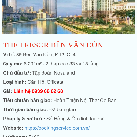
THE TRESOR BẾN VÂN ĐỒN
Vị trí:
39 Bến Vân Đồn, P.12, Q. 4
Quy mô:
6.201m² - 2 tháp cao 33 và 18 tầng
Chủ đầu tư:
Tập đoàn Novaland
Loại hình:
Căn Hộ, Officetel
Giá:
Liên hệ 0939 68 62 68
Tiêu chuẩn bàn giao:
Hoàn Thiện Nội Thất Cơ Bản
Thời gian bàn giao:
Đã bàn giao
Pháp lý & sở hữu:
Sổ Hồng & Ổn định lâu dài
Website:
https://bookingservice.com.vn/
Lượt xem:
5469