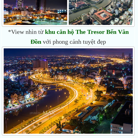
*View nhìn từ
khu căn hộ The Tresor Bến Vân
Đồn
với phong cảnh tuyệt đẹp