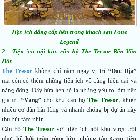
Tiện ích đẳng cấp bên trong khách sạn Lotte
Legend
2 - Tiện ích nội khu căn hộ The Tresor Bến Vân
Đồn
The Tresor
không chỉ nằm ngay vị trí
“Đắc Địa”
mà còn có thêm những tiện ích vô cùng hiện đại và
năng động. Đây hứa hẹn sẽ là những yếu tố làm nên
giá trị
“Vàng”
cho khu căn hộ
The Tresor
, khiến
nhiều cư dân hài lòng và nhanh chóng bị dự án này
thu hút tầm nhìn.
Căn hộ
The Tresor
với tiện ích nội khu vượt trội
như:
hồ bới tràn rộng lớn, phòng tập Gym tiêu