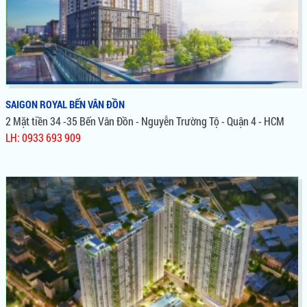
SAIGON ROYAL BẾN VÂN ĐỒN
2 Mặt tiền 34 -35 Bến Vân Đồn - Nguyễn Trường Tộ - Quận 4 - HCM
LH: 0933 693 909
SAIGON ROYAL BẾN VÂN ĐỒN
Nằm Trên Mặt Tiền Bến Vân Đồn Tuyến Đường Huyết Mạch Và
Khang Trang Chạy Dọc Theo Sông Sài Gòn. Saigon Royal Còn
Nằm Trong Lõi Quy Hoạch 930 ha Thuộc Quận 1, Là Dự Án
Hiếm Hoi Thuộc Quỹ Đất "Quý" Giữa Trung Tâm Thành Phố.