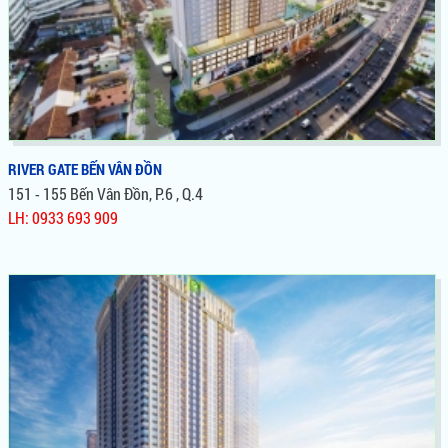
RIVER GATE BẾN VÂN ĐỒN
151 - 155 Bến Vân Đồn, P.6 , Q.4
LH: 0933 693 909
RIVER GATE BẾN VÂN ĐỒN
Căn Hộ River Gate 151-155 Bến Vân Đồn Quận 4. Vị Trí Siêu
Đắc Địa Cách Quận 1 chỉ 300m Đi Bộ, Giá Siêu Tốt, Cực Thích
Hợp Đầu Tư Và An Sinh Với Đầy Đủ Tiện Ích Hạng Sang Không
phải Dự Án Nào Cũng Có.