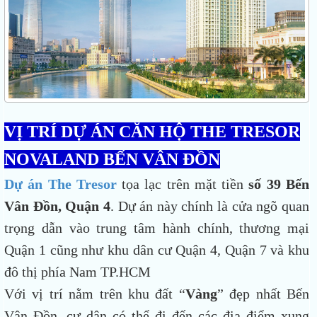
VỊ TRÍ DỰ ÁN CĂN HỘ THE TRESOR
NOVALAND BẾN VÂN ĐỒN
Dự án The Tresor
tọa lạc trên mặt tiền
số 39 Bến
Vân Đồn, Quận 4
. Dự án này chính là cửa ngõ quan
trọng dẫn vào trung tâm hành chính, thương mại
Quận 1 cũng như khu dân cư Quận 4, Quận 7 và khu
đô thị phía Nam TP.HCM
Với vị trí nằm trên khu đất “
Vàng
” đẹp nhất Bến
Vân Đồn, cư dân có thể đi đến các địa điểm xung