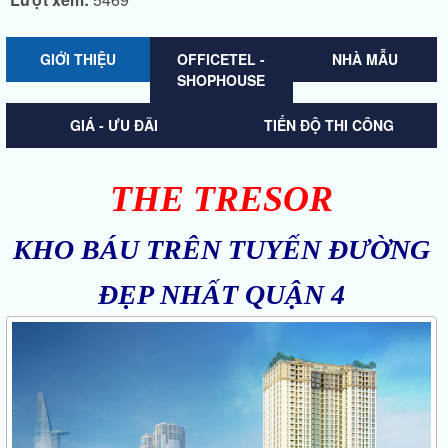
GIỚI THIỆU
OFFICETEL -
NHÀ MẪU
SHOPHOUSE
GIÁ - ƯU ĐÃI
TIẾN ĐỘ THI CÔNG
THE TRESOR
KHO BÁU TRÊN TUYẾN ĐƯỜNG
ĐẸP NHẤT QUẬN 4