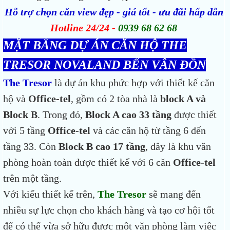
Hỗ trợ chọn căn view đẹp - giá tốt - ưu đãi hấp dẫn
Hotline 24/24 -
0939 68 62 68
MẶT BẰNG DỰ ÁN CĂN HỘ THE
TRESOR NOVALAND BẾN VÂN ĐỒN
The Tresor
là dự án khu phức hợp với thiết kế căn
hộ và
Office-tel
, gồm có 2 tòa nhà là
block A và
Block B
. Trong đó,
Block A cao 33 tầng
được thiết
với 5 tầng
Office-tel
và các căn hộ từ tầng 6 đến
tầng 33. Còn
Block B cao 17 tầng
, đây là khu văn
phòng hoàn toàn được thiết kế với 6 căn
Office-tel
trên một tầng.
Với kiểu thiết kế trên,
The Tresor
sẽ mang đến
nhiều sự lực chọn cho khách hàng và tạo cơ hội tốt
để có thể vừa sở hữu được một văn phòng làm việc