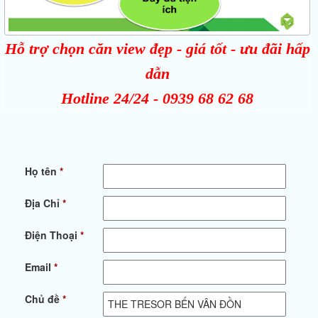
Hỗ trợ chọn căn view đẹp - giá tốt - ưu đãi hấp
dẫn
Hotline 24/24 -
0939 68 62 68
Họ tên
*
Địa Chỉ
*
Điện Thoại
*
Email
*
Chủ đề
*