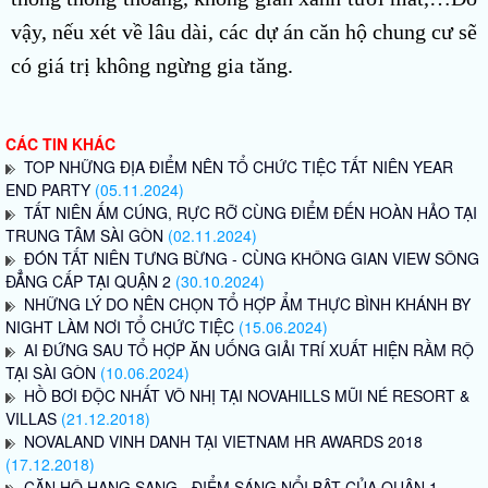
vậy, nếu xét về lâu dài, các dự án căn hộ chung cư sẽ
có giá trị không ngừng gia tăng.
CÁC TIN KHÁC
TOP NHỮNG ĐỊA ĐIỂM NÊN TỔ CHỨC TIỆC TẤT NIÊN YEAR
END PARTY
(05.11.2024)
TẤT NIÊN ẤM CÚNG, RỰC RỠ CÙNG ĐIỂM ĐẾN HOÀN HẢO TẠI
TRUNG TÂM SÀI GÒN
(02.11.2024)
ĐÓN TẤT NIÊN TƯNG BỪNG - CÙNG KHÔNG GIAN VIEW SÔNG
ĐẲNG CẤP TẠI QUẬN 2
(30.10.2024)
NHỮNG LÝ DO NÊN CHỌN TỔ HỢP ẨM THỰC BÌNH KHÁNH BY
NIGHT LÀM NƠI TỔ CHỨC TIỆC
(15.06.2024)
AI ĐỨNG SAU TỔ HỢP ĂN UỐNG GIẢI TRÍ XUẤT HIỆN RẦM RỘ
TẠI SÀI GÒN
(10.06.2024)
HỒ BƠI ĐỘC NHẤT VÔ NHỊ TẠI NOVAHILLS MŨI NÉ RESORT &
VILLAS
(21.12.2018)
NOVALAND VINH DANH TẠI VIETNAM HR AWARDS 2018
(17.12.2018)
CĂN HỘ HẠNG SANG - ĐIỂM SÁNG NỔI BẬT CỦA QUẬN 1