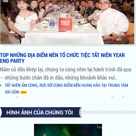
TOP NHỮNG ĐỊA ĐIỂM NÊN TỔ CHỨC TIỆC TẤT NIÊN YEAR
END PARTY
Năm cũ dần khép lại, chúng ta cùng nhìn lại hành trình đã qua
– những bước chân đã in dấu, những khoảnh khắc vui..
TẤT NIÊN ẤM CÚNG, RỰC RỠ CÙNG ĐIỂM ĐẾN HOÀN HẢO TẠI TRUNG TÂM
SÀI GÒN
ĐÓN TẤT NIÊN TƯNG BỪNG - CÙNG KHÔNG GIAN VIEW SÔNG ĐẲNG CẤP TẠI
QUẬN 2
HÌNH ẢNH CỦA CHÚNG TÔI
NHỮNG LÝ DO NÊN CHỌN TỔ HỢP ẨM THỰC BÌNH KHÁNH BY NIGHT LÀM
NƠI TỔ CHỨC TIỆC
AI ĐỨNG SAU TỔ HỢP ĂN UỐNG GIẢI TRÍ XUẤT HIỆN RẦM RỘ TẠI SÀI GÒN