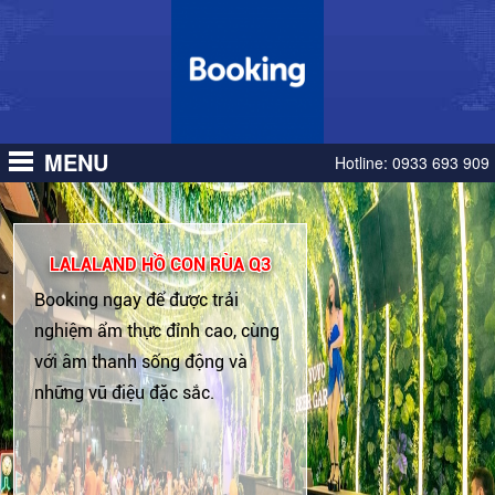
MENU
Hotline:
0933 693 909
LALALAND HỒ CON RÙA Q3
Booking ngay để được trải
nghiệm ẩm thực đỉnh cao, cùng
với âm thanh sống động và
những vũ điệu đặc sắc.