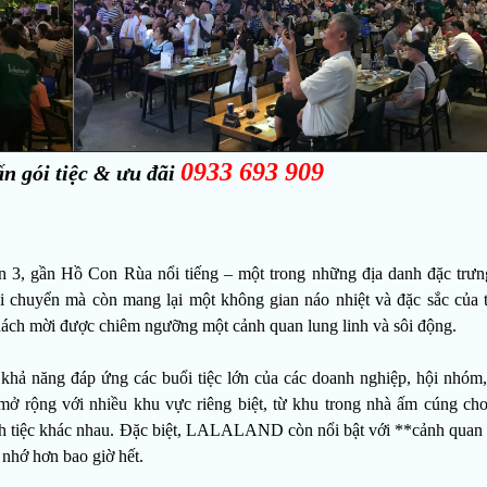
0933 693 909
ấn gói tiệc & ưu đãi
n 3, gần Hồ Con Rùa nổi tiếng – một trong những địa danh đặc trưn
 di chuyển mà còn mang lại một không gian náo nhiệt và đặc sắc của 
khách mời được chiêm ngưỡng một cảnh quan lung linh và sôi động.
 năng đáp ứng các buổi tiệc lớn của các doanh nghiệp, hội nhóm,
mở rộng với nhiều khu vực riêng biệt, từ khu trong nhà ấm cúng ch
cách tiệc khác nhau. Đặc biệt, LALALAND còn nổi bật với **cảnh quan 
 nhớ hơn bao giờ hết.