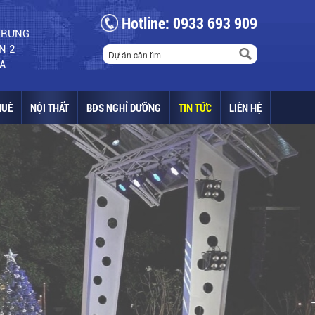
Hotline: 0933 693 909
 TRƯNG
N 2
A
HUÊ
NỘI THẤT
BĐS NGHỈ DƯỠNG
TIN TỨC
LIÊN HỆ