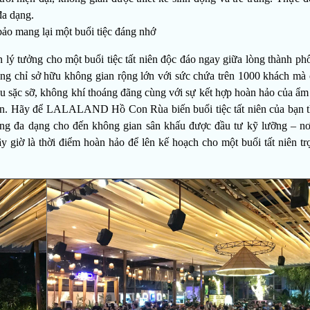
đa dạng.
ảo mang lại một buổi tiệc đáng nhớ
n lý tưởng cho một buổi tiệc tất niên độc đáo ngay giữa lòng thành ph
hông chỉ sở hữu không gian rộng lớn với sức chứa trên 1000 khách mà
 màu sặc sỡ, không khí thoáng đãng cùng với sự kết hợp hoàn hảo của ẩm
ên.
Hãy để LALALAND Hồ Con Rùa biến buổi tiệc tất niên của bạn 
ng đa dạng cho đến không gian sân khấu được đầu tư kỹ lưỡng – n
 giờ là thời điểm hoàn hảo để lên kế hoạch cho một buổi tất niên trọ