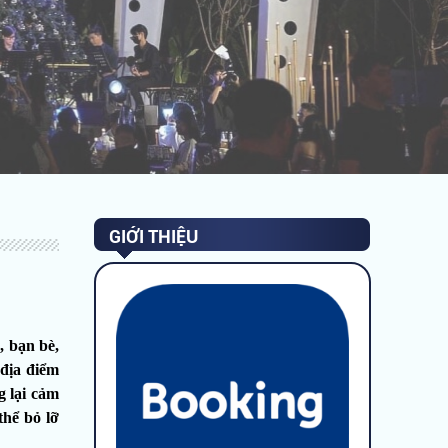
GIỚI THIỆU
, bạn bè,
 địa điểm
g lại cảm
hể bỏ lỡ