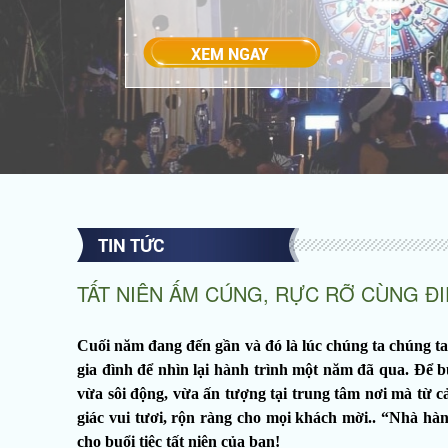
TIN TỨC
TẤT NIÊN ẤM CÚNG, RỰC RỠ CÙNG Đ
Cuối năm đang đến gần và đó là lúc chúng ta chúng 
gia đình để nhìn lại hành trình một năm đã qua. Để b
vừa sôi động, vừa ấn tượng tại trung tâm nơi mà từ 
giác vui tươi, rộn ràng cho mọi khách mời.. “Nhà 
cho buổi tiệc tất niên của bạn!