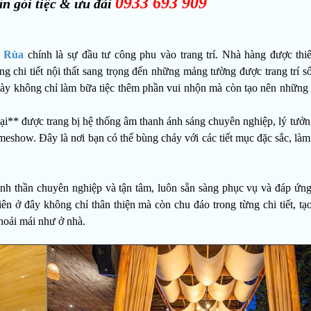
0933 693 909
ấn gói tiệc & ưu đãi
 Rùa
chính là sự đầu tư công phu vào trang trí. Nhà hàng được thiế
ng chi tiết nội thất sang trọng đến những mảng tường được trang trí 
 này không chỉ làm bữa tiệc thêm phần vui nhộn mà còn tạo nên những
đại** được trang bị hệ thống âm thanh ánh sáng chuyên nghiệp, lý tưở
gameshow. Đây là nơi bạn có thể bùng cháy với các tiết mục đặc sắc, là
h thần chuyên nghiệp và tận tâm, luôn sẵn sàng phục vụ và đáp ứn
n ở đây không chỉ thân thiện mà còn chu đáo trong từng chi tiết, tạ
hoải mái như ở nhà.