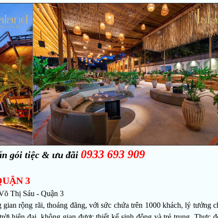
0933 693 909
ấn gói tiệc & ưu đãi
QUẬN 3
Võ Thị Sáu - Quận 3
 rộng rãi, thoáng đãng, với sức chứa trên 1000 khách, lý tưởng 
trời hiện đại, không gian được thiết kế sinh động và trẻ trung. Thực 