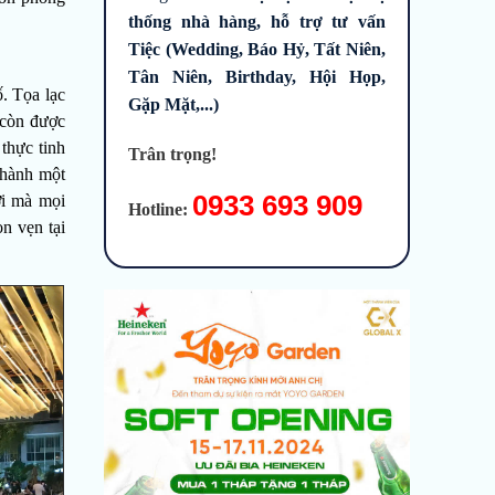
thống nhà hàng, hỗ trợ tư vấn
Tiệc (Wedding, Báo Hỷ, Tất Niên,
Tân Niên, Birthday, Hội Họp,
ố. Tọa lạc
Gặp Mặt,...)
 còn được
 thực tinh
Trân trọng!
thành một
0933 693 909
ơi mà mọi
Hotline:
n vẹn tại