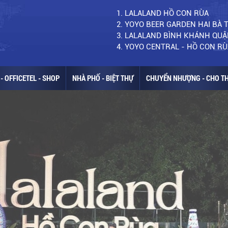
1. LALALAND HỒ CON RÙA
2. YOYO BEER GARDEN HAI BÀ
3. LALALAND BÌNH KHÁNH QUẬ
4. YOYO CENTRAL - HỒ CON RÙ
- OFFICETEL - SHOP
NHÀ PHỐ - BIỆT THỰ
CHUYỂN NHƯỢNG - CHO T