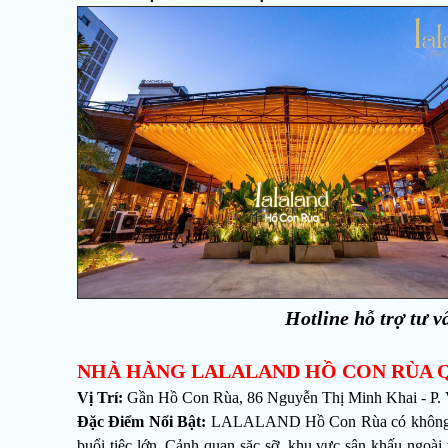
Hotline hỗ trợ tư v
NHÀ HÀNG LALALAND HỒ CON RÙA 
Vị Trí:
Gần Hồ Con Rùa, 86 Nguyễn Thị Minh Khai - P. 
Đặc Điểm Nổi Bật:
LALALAND Hồ Con Rùa có không gian
buổi tiệc lớn. Cảnh quan sặc sỡ, khu vực sân khấu ngoài 