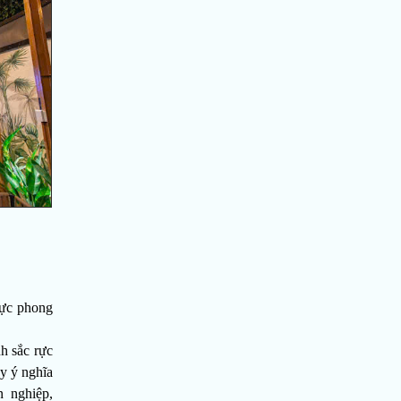
hực phong
nh sắc rực
y ý nghĩa
 nghiệp,