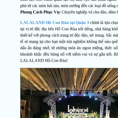
phú từ các món hải sản, món nướng đến các loại đồ uống 
Phong Cách Phục Vụ:
Chuyên nghiệp và chu đáo, đảm b
LALALAND Hồ Con Rùa tại Quận 3
chính là lựa chọ
tại vị trí đắc địa bên Hồ Con Rùa nổi tiếng, nhà hàng k
thiết kế với phong cách trang trí độc đáo, trẻ trung. Sắc
tế sẽ mang lại cho bạn một trải nghiệm không thể nào qu
dấu ấn đáng nhớ, từ những món ăn ngon miệng, thức uố
khoảnh khắc đều bùng nổ với niềm vui và sự gắn kết. Bây
LALALAND Hồ Con Rùa!