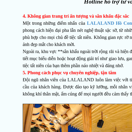
Hotline hỗ trợ tư v
4. Không gian trang trí ấn tượng và sân khấu đặc sắc
Một trong những điểm nhấn của
LALALAND Hồ Con
phong cách hiện đại pha lẫn nét nghệ thuật sặc sỡ, từ nhữ
phù hợp cho mọi chủ đề tiệc tất niên. Không gian rực rỡ
ảnh đẹp mắt cho khách mời.
Ngoài ra, khu vực **sân khấu ngoài trời rộng rãi và hiện 
tiết mục biểu diễn hoặc hoạt động giải trí như giao lưu, 
tiệc tất niên của bạn thêm phần náo nhiệt và đáng nhớ.
5. Phong cách phục vụ chuyên nghiệp, tận tâm
Đội ngũ nhân viên của LALALAND luôn làm việc với tin
cầu của khách hàng. Được đào tạo kỹ lưỡng, mỗi nhân viê
không khí thân mật, ấm cúng để mọi người đều cảm thấy t