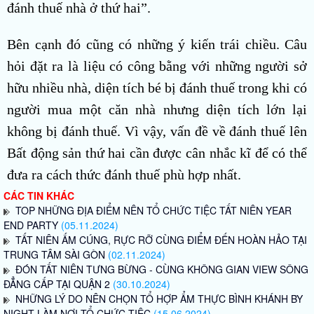
đánh thuế nhà ở thứ hai”.
Bên cạnh đó cũng có những ý kiến trái chiều. Câu
hỏi đặt ra là liệu có công bằng với những người sở
hữu nhiều nhà, diện tích bé bị đánh thuế trong khi có
người mua một căn nhà nhưng diện tích lớn lại
không bị đánh thuế. Vì vậy, vấn đề về đánh thuế lên
Bất động sản thứ hai cần được cân nhắc kĩ để có thể
đưa ra cách thức đánh thuế phù hợp nhất.
CÁC TIN KHÁC
TOP NHỮNG ĐỊA ĐIỂM NÊN TỔ CHỨC TIỆC TẤT NIÊN YEAR
END PARTY
(05.11.2024)
TẤT NIÊN ẤM CÚNG, RỰC RỠ CÙNG ĐIỂM ĐẾN HOÀN HẢO TẠI
TRUNG TÂM SÀI GÒN
(02.11.2024)
ĐÓN TẤT NIÊN TƯNG BỪNG - CÙNG KHÔNG GIAN VIEW SÔNG
ĐẲNG CẤP TẠI QUẬN 2
(30.10.2024)
NHỮNG LÝ DO NÊN CHỌN TỔ HỢP ẨM THỰC BÌNH KHÁNH BY
NIGHT LÀM NƠI TỔ CHỨC TIỆC
(15.06.2024)