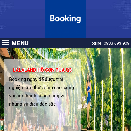
MENU
Hotline:
0933 693 909
LALALAND HỒ CON RÙA Q3
Booking ngay để được trải
nghiệm ẩm thực đỉnh cao, cùng
với âm thanh sống động và
những vũ điệu đặc sắc.