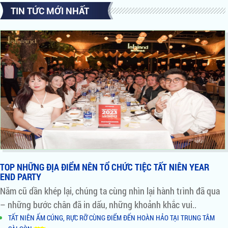
TIN TỨC MỚI NHẤT
TOP NHỮNG ĐỊA ĐIỂM NÊN TỔ CHỨC TIỆC TẤT NIÊN YEAR
END PARTY
Năm cũ dần khép lại, chúng ta cùng nhìn lại hành trình đã qua
– những bước chân đã in dấu, những khoảnh khắc vui..
TẤT NIÊN ẤM CÚNG, RỰC RỠ CÙNG ĐIỂM ĐẾN HOÀN HẢO TẠI TRUNG TÂM