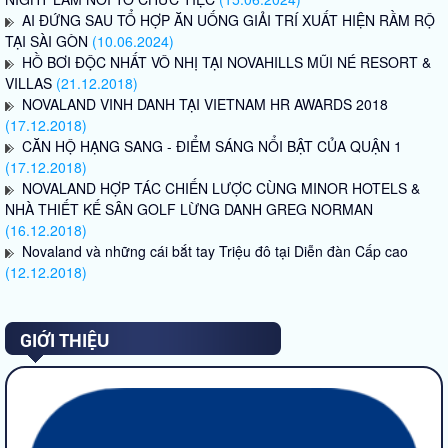
AI ĐỨNG SAU TỔ HỢP ĂN UỐNG GIẢI TRÍ XUẤT HIỆN RẦM RỘ
TẠI SÀI GÒN
(10.06.2024)
HỒ BƠI ĐỘC NHẤT VÔ NHỊ TẠI NOVAHILLS MŨI NÉ RESORT &
VILLAS
(21.12.2018)
NOVALAND VINH DANH TẠI VIETNAM HR AWARDS 2018
(17.12.2018)
CĂN HỘ HẠNG SANG - ĐIỂM SÁNG NỔI BẬT CỦA QUẬN 1
(17.12.2018)
NOVALAND HỢP TÁC CHIẾN LƯỢC CÙNG MINOR HOTELS &
NHÀ THIẾT KẾ SÂN GOLF LỪNG DANH GREG NORMAN
(16.12.2018)
Novaland và những cái bắt tay Triệu đô tại Diễn đàn Cấp cao
(12.12.2018)
GIỚI THIỆU