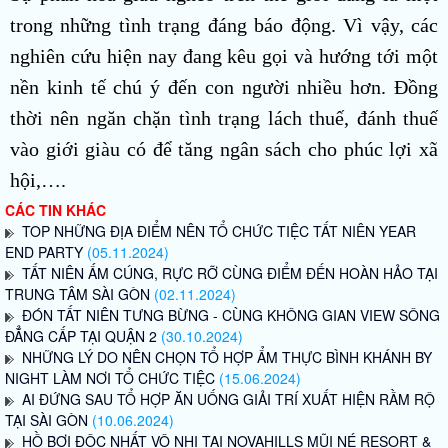
trong những tình trạng đáng báo động. Vì vậy, các
nghiên cứu hiện nay đang kêu gọi và hướng tới một
nền kinh tế chú ý đến con người nhiều hơn. Đồng
thời nên ngăn chặn tình trạng lách thuế, đánh thuế
vào giới giàu có để tăng ngân sách cho phúc lợi xã
hội,….
CÁC TIN KHÁC
TOP NHỮNG ĐỊA ĐIỂM NÊN TỔ CHỨC TIỆC TẤT NIÊN YEAR
END PARTY
(05.11.2024)
TẤT NIÊN ẤM CÚNG, RỰC RỠ CÙNG ĐIỂM ĐẾN HOÀN HẢO TẠI
TRUNG TÂM SÀI GÒN
(02.11.2024)
ĐÓN TẤT NIÊN TƯNG BỪNG - CÙNG KHÔNG GIAN VIEW SÔNG
ĐẲNG CẤP TẠI QUẬN 2
(30.10.2024)
NHỮNG LÝ DO NÊN CHỌN TỔ HỢP ẨM THỰC BÌNH KHÁNH BY
NIGHT LÀM NƠI TỔ CHỨC TIỆC
(15.06.2024)
AI ĐỨNG SAU TỔ HỢP ĂN UỐNG GIẢI TRÍ XUẤT HIỆN RẦM RỘ
TẠI SÀI GÒN
(10.06.2024)
HỒ BƠI ĐỘC NHẤT VÔ NHỊ TẠI NOVAHILLS MŨI NÉ RESORT &