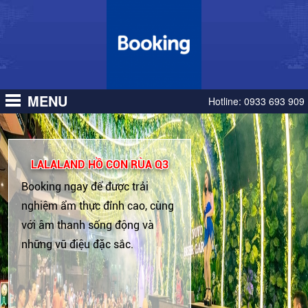
GIỚI
GIỚI
MENU
Hotline:
0933 693 909
LALALAND HỒ CON RÙA Q3
Booking ngay để được trải
nghiệm ẩm thực đỉnh cao, cùng
với âm thanh sống động và
những vũ điệu đặc sắc.