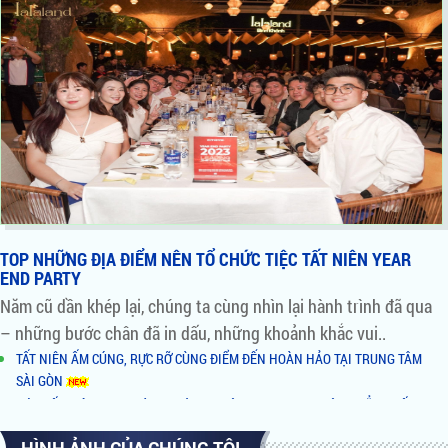
TOP NHỮNG ĐỊA ĐIỂM NÊN TỔ CHỨC TIỆC TẤT NIÊN YEAR
END PARTY
Năm cũ dần khép lại, chúng ta cùng nhìn lại hành trình đã qua
– những bước chân đã in dấu, những khoảnh khắc vui..
TẤT NIÊN ẤM CÚNG, RỰC RỠ CÙNG ĐIỂM ĐẾN HOÀN HẢO TẠI TRUNG TÂM
SÀI GÒN
ĐÓN TẤT NIÊN TƯNG BỪNG - CÙNG KHÔNG GIAN VIEW SÔNG ĐẲNG CẤP TẠI
QUẬN 2