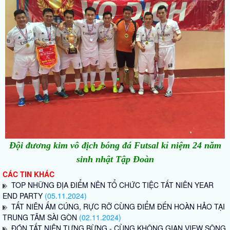
Đội đương kim vô địch bóng đá Futsal kỉ niệm 24 năm
sinh nhật Tập Đoàn
CÁC TIN KHÁC
TOP NHỮNG ĐỊA ĐIỂM NÊN TỔ CHỨC TIỆC TẤT NIÊN YEAR
END PARTY
(05.11.2024)
TẤT NIÊN ẤM CÚNG, RỰC RỠ CÙNG ĐIỂM ĐẾN HOÀN HẢO TẠI
TRUNG TÂM SÀI GÒN
(02.11.2024)
ĐÓN TẤT NIÊN TƯNG BỪNG - CÙNG KHÔNG GIAN VIEW SÔNG