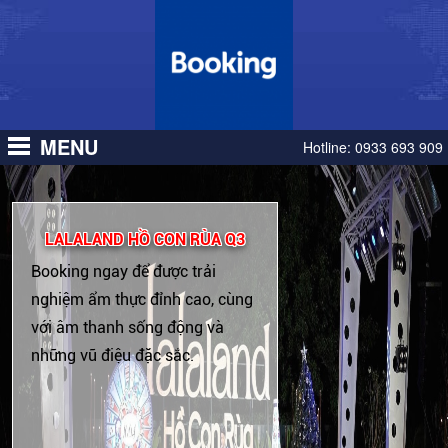
Novaland
Novaland
Đốc
Đốc
Tập
Tập
Đoàn
Đoàn
Novaland
Novaland
MENU
Hotline:
0933 693 909
LALALAND HỒ CON RÙA Q3
Booking ngay để được trải
nghiệm ẩm thực đỉnh cao, cùng
với âm thanh sống động và
những vũ điệu đặc sắc.