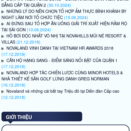
ĐẲNG CẤP TẠI QUẬN 2
(30.10.2024)
NHỮNG LÝ DO NÊN CHỌN TỔ HỢP ẨM THỰC BÌNH KHÁNH BY
NIGHT LÀM NƠI TỔ CHỨC TIỆC
(15.06.2024)
AI ĐỨNG SAU TỔ HỢP ĂN UỐNG GIẢI TRÍ XUẤT HIỆN RẦM RỘ
TẠI SÀI GÒN
(10.06.2024)
HỒ BƠI ĐỘC NHẤT VÔ NHỊ TẠI NOVAHILLS MŨI NÉ RESORT &
VILLAS
(21.12.2018)
NOVALAND VINH DANH TẠI VIETNAM HR AWARDS 2018
(17.12.2018)
CĂN HỘ HẠNG SANG - ĐIỂM SÁNG NỔI BẬT CỦA QUẬN 1
(17.12.2018)
NOVALAND HỢP TÁC CHIẾN LƯỢC CÙNG MINOR HOTELS &
NHÀ THIẾT KẾ SÂN GOLF LỪNG DANH GREG NORMAN
(16.12.2018)
Novaland và những cái bắt tay Triệu đô tại Diễn đàn Cấp cao
(12.12.2018)
GIỚI THIỆU