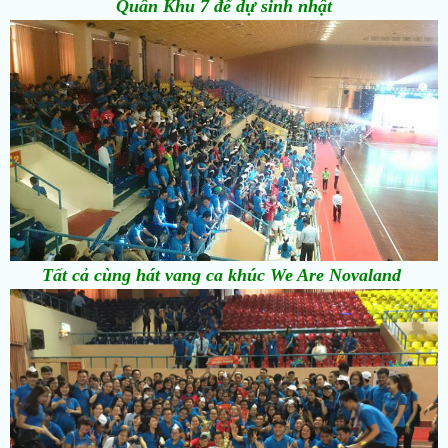
Quân Khu 7 để dự sinh nhật
Tất cả cùng hát vang ca khúc We Are Novaland