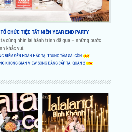
TỔ CHỨC TIỆC TẤT NIÊN YEAR END PARTY
 ta cùng nhìn lại hành trình đã qua – những bước
nh khắc vui..
ÙNG ĐIỂM ĐẾN HOÀN HẢO TẠI TRUNG TÂM SÀI GÒN
ÙNG KHÔNG GIAN VIEW SÔNG ĐẲNG CẤP TẠI QUẬN 2
P ẨM THỰC BÌNH KHÁNH BY NIGHT LÀM NƠI TỔ CHỨC TIỆC
GIẢI TRÍ XUẤT HIỆN RẦM RỘ TẠI SÀI GÒN
NOVAHILLS MŨI NÉ RESORT & VILLAS
ETNAM HR AWARDS 2018
NG NỔI BẬT CỦA QUẬN 1
C CÙNG MINOR HOTELS & NHÀ THIẾT KẾ SÂN GOLF LỪNG DANH
riệu đô tại Diễn đàn Cấp cao
ệu đô The Grand Manhattan