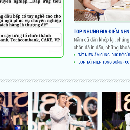
TOP NHỮNG ĐỊA ĐIỂM NÊN 
Năm cũ dần khép lại, chúng
chân đã in dấu, những khoả
TẤT NIÊN ẤM CÚNG, RỰC RỠ C
ĐÓN TẤT NIÊN TƯNG BỪNG - C
NHỮNG LÝ DO NÊN CHỌN TỔ HỢ
AI ĐỨNG SAU TỔ HỢP ĂN UỐNG 
HỒ BƠI ĐỘC NHẤT VÔ NHỊ TẠI 
NOVALAND VINH DANH TẠI VI
CĂN HỘ HẠNG SANG - ĐIỂM SÁ
NOVALAND HỢP TÁC CHIẾN LƯỢ
GREG NORMAN
Novaland và những cái bắt tay T
Thiết kế nổi bật của căn hộ tri