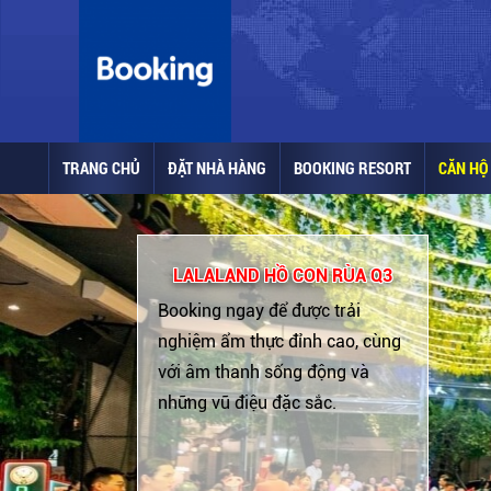
TRANG CHỦ
ĐẶT NHÀ HÀNG
BOOKING RESORT
CĂN HỘ 
LALALAND HỒ CON RÙA Q3
Booking ngay để được trải
nghiệm ẩm thực đỉnh cao, cùng
với âm thanh sống động và
những vũ điệu đặc sắc.