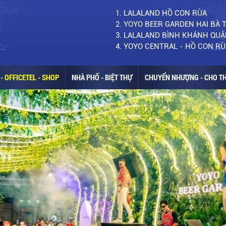
1. LALALAND HỒ CON RÙA
2. YOYO BEER GARDEN HAI BÀ
3. LALALAND BÌNH KHÁNH QUẬ
4. YOYO CENTRAL - HỒ CON RÙ
- OFFICETEL - SHOP
NHÀ PHỐ - BIỆT THỰ
CHUYỂN NHƯỢNG - CHO T