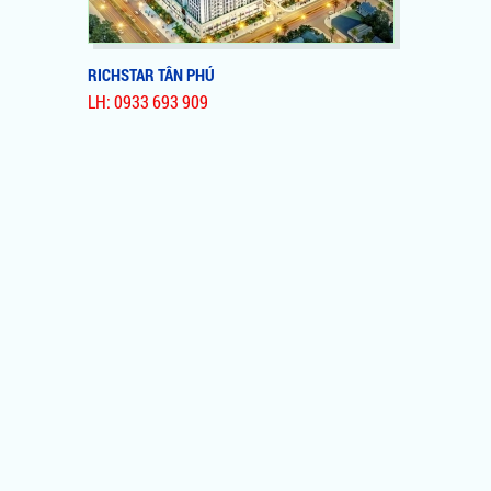
RICHSTAR TÂN PHÚ
LH: 0933 693 909
RICHSTAR TÂN PHÚ
Khu phức hợp đẳng cấp đầu tiên tại quận
Tân Phú với quy mô 3ha có 2 hồ bơi lớn
với diện tích 1.700m2 và đầy đủ các tiện
ích cao cấp. Richstar thanh toán chỉ
1%/tháng. MUA NHÀ RICHSTAR TRÚNG
XE TAY GA