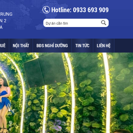
Hotline: 0933 693 909
 TRƯNG
N 2
A
HUÊ
NỘI THẤT
BĐS NGHỈ DƯỠNG
TIN TỨC
LIÊN HỆ