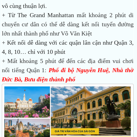
vô cùng thuận lợi.
+
Từ The Grand Manhattan m
ất khoảng 2 phút di
chuyển cư dân có thể dễ dàng kết nối tuyến đường
lớn nhất thành phố như Võ Văn Kiệt
+
Kết nối dễ dàng với các quận lân cận như Quận 3,
4, 8, 10… chỉ với 10 phút
+ Mất khoảng 5 phút để đến các địa điểm vui chơi
nổi tiếng Quận 1:
Phố đi bộ Nguyễn Huệ, Nhà thờ
Đức Bà, Bưu điện thành phố