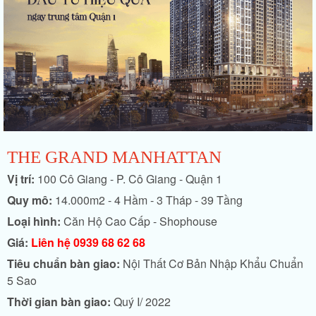
THE GRAND MANHATTAN
Vị trí:
100 Cô Giang - P. Cô Giang - Quận 1
Quy mô:
14.000m2 - 4 Hầm - 3 Tháp - 39 Tầng
Loại hình:
Căn Hộ Cao Cấp - Shophouse
Giá:
Liên hệ 0939 68 62 68
Tiêu chuẩn bàn giao:
Nội Thất Cơ Bản Nhập Khẩu Chuẩn
5 Sao
Thời gian bàn giao:
Quý I/ 2022