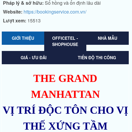
Pháp lý & sở hữu:
Sổ hồng và ổn định lâu dài
Website:
https://bookingservice.com.vn/
Lượt xem:
15513
GIỚI THIỆU
OFFICETEL -
NHÀ MẪU
SHOPHOUSE
GIÁ - ƯU ĐÃI
TIẾN ĐỘ THI CÔNG
THE GRAND
MANHATTAN
VỊ TRÍ ĐỘC TÔN CHO VỊ
THẾ XỨNG TẦM