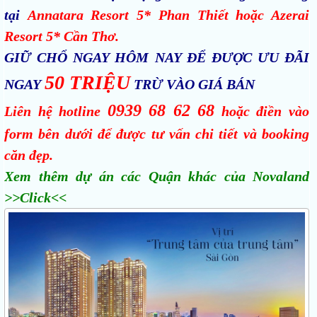
tại
Annatara Resort 5* Phan Thiết hoặc Azerai
Resort 5* Cần Thơ.
GIỮ CHỔ NGAY HÔM NAY ĐỂ ĐƯỢC ƯU ĐÃI
50 TRIỆU
NGAY
TRỪ VÀO GIÁ BÁN
0939 68 62 68
Liên hệ hotline
hoặc điền vào
form bên dưới để được tư vấn chi tiết và booking
căn đẹp.
Xem thêm dự án các Quận khác của Novaland
>>Click<<