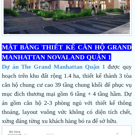
MẶT BẰNG THIẾT KẾ CĂN HỘ GRAND
MANHATTAN NOVALAND QUẬN 1
Dự án The Grand Manhattan Quận 1
được quy
hoạch trên khu đất rộng 1.4 ha, thiết kế thành 3 tòa
căn hộ chung cư cao 39 tầng chung khối đế phục vụ
mục đích thương mại gồm 6 tầng + 4 tầng hầm. Dự
án gồm căn hộ 2-3 phòng ngủ với thiết kế thông
thoáng, layout vuông vức không có diện tích chết,
xứng đáng từng xu khách hàng bỏ ra để sở hữu.