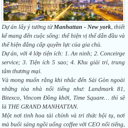
Dự án lấy ý tưởng từ
Manhattan - New york
, thiết
kế mang đến cuộc sống: thể hiện vị thế dẫn đầu và
thể hiện đẳng cấp quyền lực của gia chủ.
Dự án, với 4 lớp tiện ích: 1. An ninh; 2. Conceirge
service; 3. Tiện ích 5 sao; 4. Khu giải trí, trung
tâm thương mại.
Và mong muốn rằng khi nhắc đến Sài Gòn ngoài
những tòa nhà nổi tiếng như: Landmark 81,
Bitexco, Vincom Đồng khởi, Time Square… thì sẽ
là THE GRAND MANHATTAN.
Một nơi tinh hoa tài chính và tri thức hội tụ, nơi
mà buổi sáng ngồi uống coffee với CEO nổi tiếng,