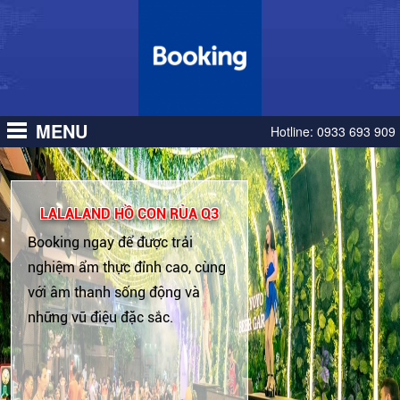
MENU
Hotline:
0933 693 909
LALALAND HỒ CON RÙA Q3
Booking ngay để được trải
nghiệm ẩm thực đỉnh cao, cùng
với âm thanh sống động và
những vũ điệu đặc sắc.