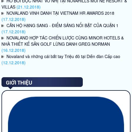
HỒ BƠI ĐỘC NHẤT VÔ NHỊ TẠI NOVAHILLS MŨI NÉ RESORT &
VILLAS
(21.12.2018)
NOVALAND VINH DANH TẠI VIETNAM HR AWARDS 2018
(17.12.2018)
CĂN HỘ HẠNG SANG - ĐIỂM SÁNG NỔI BẬT CỦA QUẬN 1
(17.12.2018)
NOVALAND HỢP TÁC CHIẾN LƯỢC CÙNG MINOR HOTELS &
NHÀ THIẾT KẾ SÂN GOLF LỪNG DANH GREG NORMAN
(16.12.2018)
Novaland và những cái bắt tay Triệu đô tại Diễn đàn Cấp cao
(12.12.2018)
GIỚI THIỆU