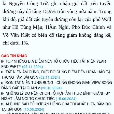
là Nguyễn Công Trứ, ghi nhận giá đất trên tuyến
đường này đã tăng 15,9% tròn vòng nửa năm. Trong
khi đó, giá đất các tuyến đường còn lại của phố Wall
như Hồ Tùng Mậu, HÀm Nghi, Phó Đức Chính và
Võ Văn Kiệt có biên độ tăng giảm không đáng kể,
chỉ dưới 1%.
CÁC TIN KHÁC
TOP NHỮNG ĐỊA ĐIỂM NÊN TỔ CHỨC TIỆC TẤT NIÊN YEAR
END PARTY
(05.11.2024)
TẤT NIÊN ẤM CÚNG, RỰC RỠ CÙNG ĐIỂM ĐẾN HOÀN HẢO TẠI
TRUNG TÂM SÀI GÒN
(02.11.2024)
ĐÓN TẤT NIÊN TƯNG BỪNG - CÙNG KHÔNG GIAN VIEW SÔNG
ĐẲNG CẤP TẠI QUẬN 2
(30.10.2024)
NHỮNG LÝ DO NÊN CHỌN TỔ HỢP ẨM THỰC BÌNH KHÁNH BY
NIGHT LÀM NƠI TỔ CHỨC TIỆC
(15.06.2024)
AI ĐỨNG SAU TỔ HỢP ĂN UỐNG GIẢI TRÍ XUẤT HIỆN RẦM RỘ
TẠI SÀI GÒN
(10.06.2024)