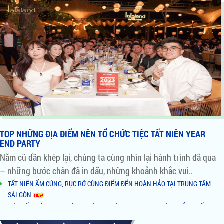
TOP NHỮNG ĐỊA ĐIỂM NÊN TỔ CHỨC TIỆC TẤT NIÊN YEAR
END PARTY
Năm cũ dần khép lại, chúng ta cùng nhìn lại hành trình đã qua
– những bước chân đã in dấu, những khoảnh khắc vui..
TẤT NIÊN ẤM CÚNG, RỰC RỠ CÙNG ĐIỂM ĐẾN HOÀN HẢO TẠI TRUNG TÂM
SÀI GÒN
ĐÓN TẤT NIÊN TƯNG BỪNG - CÙNG KHÔNG GIAN VIEW SÔNG ĐẲNG CẤP TẠI
QUẬN 2