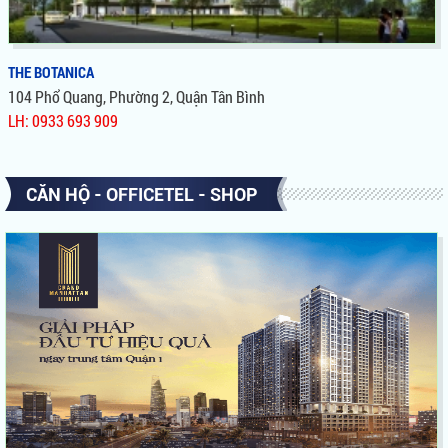
THE BOTANICA
104 Phổ Quang, Phường 2, Quận Tân Bình
LH: 0933 693 909
THE BOTANICA
CĂN HỘ - OFFICETEL - SHOP
Sở Hữu Vị Trí Có 1 Không 2, Liền Kề Sân Bay Tân Sơn Nhất,
View Công Viên, Tiện Ích Nội Khu Đẳng Cấp, Giá Bán Hấp Dẫn
Nhất Khu Vực, Cơ Hội Tuyệt Vời Để Đầu Tư & Sở Hữu Căn Hộ
Từ Novaland