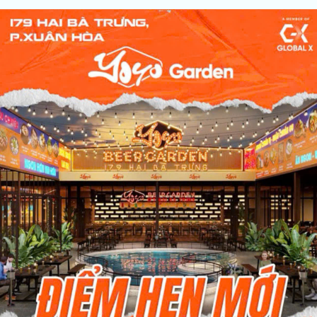
Vị trí: 2 Mặt tiền 34 -35..
Giá: Liên hệ 0939 68 62 68
THE SUN AVENUE
Vị trí: 28 Đại lộ Mai Chí..
Giá: Liên hệ 0939 68 62 68