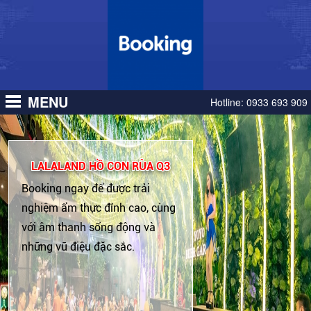
MENU
Hotline:
0933 693 909
LALALAND HỒ CON RÙA Q3
Booking ngay để được trải
nghiệm ẩm thực đỉnh cao, cùng
với âm thanh sống động và
những vũ điệu đặc sắc.