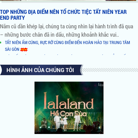
TOP NHỮNG ĐỊA ĐIỂM NÊN TỔ CHỨC TIỆC TẤT NIÊN YEAR
END PARTY
Năm cũ dần khép lại, chúng ta cùng nhìn lại hành trình đã qua
– những bước chân đã in dấu, những khoảnh khắc vui..
TẤT NIÊN ẤM CÚNG, RỰC RỠ CÙNG ĐIỂM ĐẾN HOÀN HẢO TẠI TRUNG TÂM
SÀI GÒN
ĐÓN TẤT NIÊN TƯNG BỪNG - CÙNG KHÔNG GIAN VIEW SÔNG ĐẲNG CẤP TẠI
QUẬN 2
HÌNH ẢNH CỦA CHÚNG TÔI
NHỮNG LÝ DO NÊN CHỌN TỔ HỢP ẨM THỰC BÌNH KHÁNH BY NIGHT LÀM
NƠI TỔ CHỨC TIỆC
AI ĐỨNG SAU TỔ HỢP ĂN UỐNG GIẢI TRÍ XUẤT HIỆN RẦM RỘ TẠI SÀI GÒN
HỒ BƠI ĐỘC NHẤT VÔ NHỊ TẠI NOVAHILLS MŨI NÉ RESORT & VILLAS
NOVALAND VINH DANH TẠI VIETNAM HR AWARDS 2018
CĂN HỘ HẠNG SANG - ĐIỂM SÁNG NỔI BẬT CỦA QUẬN 1
NOVALAND HỢP TÁC CHIẾN LƯỢC CÙNG MINOR HOTELS & NHÀ THIẾT KẾ
SÂN GOLF LỪNG DANH GREG NORMAN
Novaland và những cái bắt tay Triệu đô tại Diễn đàn Cấp cao