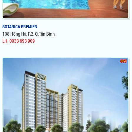
BOTANICA PREMIER
108 Hồng Hà, P.2, Q.Tân Bình
LH: 0933 693 909
BOTANICA PREMIER
Dự Án Căn Hộ Botanica Premier Novaland Tân Bình, Sở Hữu Vị
Trí Vàng Mặt Tiền Đường Hồng Hà, View Thẳng Công Viên Gia
Định Chiết Khấu Đến 12%, Bàn Giao Hoàn Thiện, Cơ Hội Cực
Tốt Để Đầu Tư Và Định Cư. Cơn sốt mới cho thị trường khu tây
bắc Sài Gòn. Được các nhà đầu tư Bất Động Sản đánh giá là
Căn Hộ đáng để ở và đầu tư nhất.