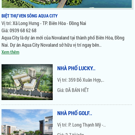
Vị trí: 128 Hồng Hà, P. 9, Q...
BIỆT THỰ VEN SÔNG AQUA CITY
Giá: Liên hệ 0939 68 62 68
Vị trí: Xã Long Hưng - TP. Biên Hòa - Đồng Nai
Giá: 0939 68 62 68
Aqua City là dự án mới của Novaland tại thành phố Biên Hòa, Đồng
GOLDEN MANSION
Nai. Dự án Aqua City Novaland sở hữu vị trí ngay bên..
Xem thêm
Vị trí: 119 Phổ Quang, P. 9,..
Giá: 2,5 tỷ / Căn
NHÀ PHỐ LUCKY..
Vị trí: 359 Đỗ Xuân Hợp,..
ORCHARD PARKVIEW
Giá: ĐÃ BÁN HẾT
Vị trí: 130 - 132 Hồng Hà, P...
Giá: 2,7 Tỷ / Căn
NHÀ PHỐ GOLF..
Vị trí: P. Long Thạnh Mỹ -..
KINGSTON NOVALAND
Giá: 2.7 tỷ/căn