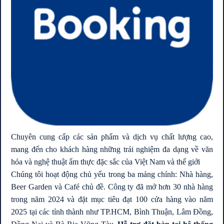
Vị trí: 940 đường 3/2, P.15,..
Giá: Liên hệ 0939 68 62 68
SUNRISE CITY BIỂU..
Vị trí: 23 Nguyễn Hữu Thọ,..
Giá: Liên hệ 0939686268 để được cập
nhật giá chính xác
Chuyên cung cấp các sản phẩm và dịch vụ chất lượng cao,
SUNRISE RIVERSIDE
mang đến cho khách hàng những trải nghiệm đa dạng về văn
hóa và nghệ thuật ẩm thực đặc sắc của Việt Nam và thế giới
Vị trí: Khu Biệt Thự Trần..
Chúng tôi hoạt động chủ yếu trong ba mảng chính: Nhà hàng,
Giá: Liên hệ 0939 68 62 68
Beer Garden và Café chủ đề. Công ty đã mở hơn 30 nhà hàng
trong năm 2024 và đặt mục tiêu đạt 100 cửa hàng vào năm
2025 tại các tỉnh thành như TP.HCM, Bình Thuận, Lâm Đồng,
SUNRISE CITY VIEW