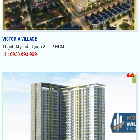
VICTORIA VILLAGE
Thạnh Mỹ Lợi - Quận 2 - TP HCM
LH: 0933 693 909
VICTORIA VILLAGE
Hãy trả giá nếu muốn mua gì đó có hời, nhưng hãy xuống tiền
nếu nhìn ra một viễn cảnh giàu có.