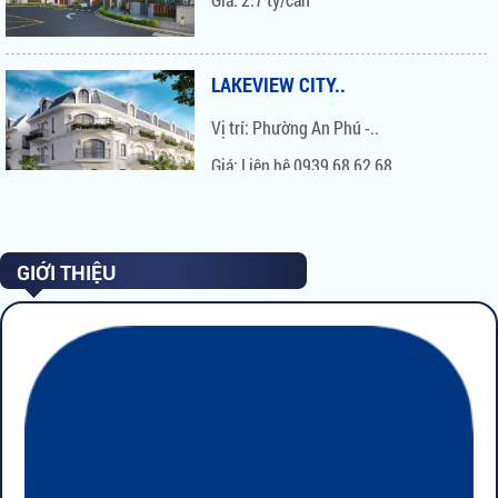
Vị trí: 146 Nguyễn Văn..
Giá: Liên hệ 0939 68 62 68
LAKEVIEW CITY..
Vị trí: Phường An Phú -..
NEWTON TRƯƠNG..
Giá: Liên hệ 0939 68 62 68
Vị trí: 38 Trương Quốc Dung,..
Giá: 3,6 Tỷ / Căn
GIỚI THIỆU
THE PRINCE NGUYỄN..
Vị trí: 17 - 19 - 21 Nguyễn..
Giá: ĐÃ BÁN HẾT
THE PARK AVENUE