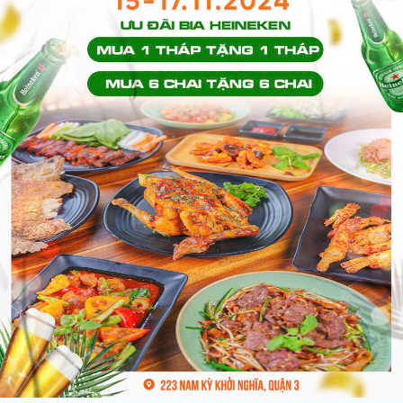
Vị trí: 39 Bến Vân Đồn,..
Giá: Liên hệ 0939 68 62 68
MADISON THI SÁCH
Vị trí: 15 Thi Sách-P. Bến..
Giá: 9 tỷ/ căn 2PN
RICHSTAR TÂN PHÚ
Vị trí: 239-241-278 Hòa..
Giá: 1, 69 tỷ/căn 2PN
SAIGON ROYAL BẾN..