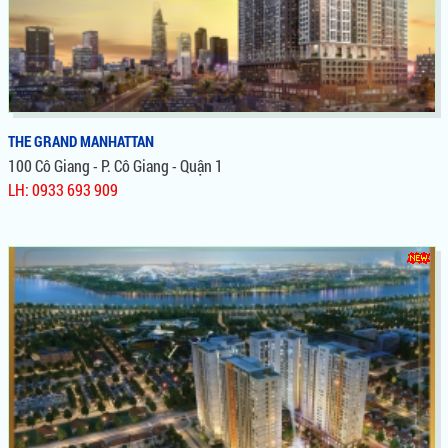
THE GRAND MANHATTAN
100 Cô Giang - P. Cô Giang - Quận 1
LH: 0933 693 909
THE GRAND MANHATTAN
Dự án lấy ý tưởng từ Manhattan - New york, thiết kế mang đến
cuộc sống: thể hiện vị thế dẫn đầu và thể hiện đẳng cấp quyền
lực của gia chủ.