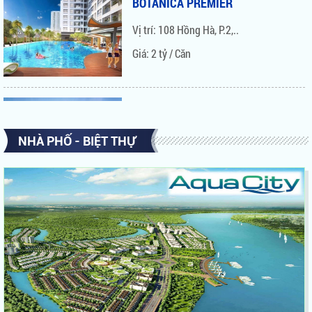
Vị trí: 108 Hồng Hà, P.2,..
Giá: 2 tỷ / Căn
THE BOTANICA
Vị trí: 104 Phổ Quang,..
NHÀ PHỐ - BIỆT THỰ
Giá: Liên hệ 0939 68 62 68
GARDEN GATE HOÀNG..
Vị trí: Số 8 Hoàng Minh..
Giá: Liên hệ 0939 68 62 68
ORCHARD GARDEN