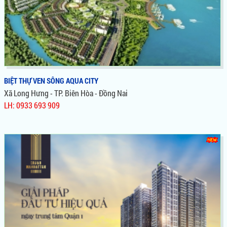
BIỆT THỰ VEN SÔNG AQUA CITY
Xã Long Hưng - TP. Biên Hòa - Đồng Nai
LH: 0933 693 909
BIỆT THỰ VEN SÔNG AQUA CITY
Aqua City là dự án mới của Novaland tại thành phố Biên Hòa,
Đồng Nai. Dự án Aqua City Novaland sở hữu vị trí ngay bên
sông Đồng Nai rất đẹp, thoáng mát và được rất nhiều nhà đầu
tư quan tâm.