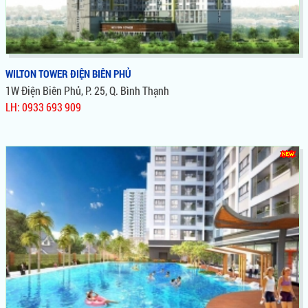
WILTON TOWER ĐIỆN BIÊN PHỦ
1W Điện Biên Phủ, P. 25, Q. Bình Thạnh
LH: 0933 693 909
WILTON TOWER ĐIỆN BIÊN PHỦ
Dự Án Căn Hộ, Wilton Novaland Bình Thạnh,Vị Trí Vàng Mặt
Tiền Đường Điện Biên Phủ,Đi Kèm Theo Đó Là Những Tiện Ích
Sang Trọng, Giá Trị Đầu Tư Sinh Lời Cực Cao, Giá Chỉ 28tr/m²,
Tiến Độ Thanh Toán 1% / Tháng , Cơ Hội Vàng Sỡ Hữu Nhà
Tại Bình Thạnh, Là Cửa Ngõ Phía Đông Của Sài Gòn